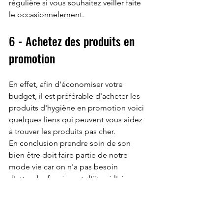
régulière si vous souhaitez veiller faite 
le occasionnelement. 
6 - Achetez des produits en 
promotion 
En effet, afin d'économiser votre 
budget, il est préférable d'acheter les 
produits d'hygiène en promotion voici 
quelques liens qui peuvent vous aidez 
à trouver les produits pas cher.
En conclusion prendre soin de son 
bien être doit faire partie de notre 
mode vie car on n'a pas besoin 
d'attendre forcément d'être à l'aise 
financièrement avant de s'occuper de 
soi même au contraire on peut faire 
avec les moyens que nous 